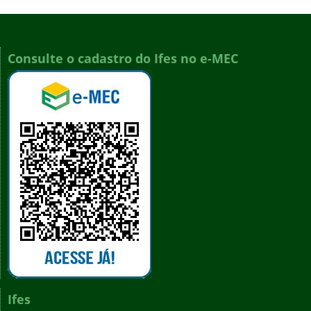
Consulte o cadastro do Ifes no e-MEC
Ifes