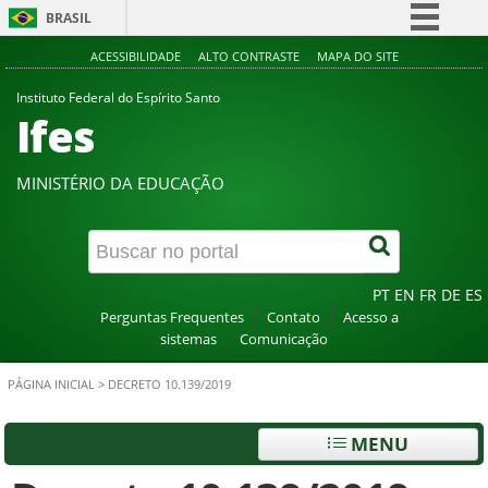
BRASIL
Simplifique!
ACESSIBILIDADE
ALTO CONTRASTE
MAPA DO SITE
Comunica BR
Instituto Federal do Espírito Santo
Ifes
Participe
Acesso à informação
MINISTÉRIO DA EDUCAÇÃO
Legislação
Canais
PT
EN
FR
DE
ES
Perguntas Frequentes
Contato
Acesso a
sistemas
Comunicação
PÁGINA INICIAL
>
DECRETO 10.139/2019
MENU