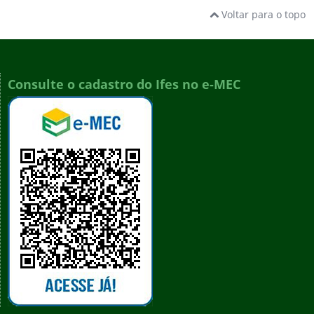
Voltar para o topo
Consulte o cadastro do Ifes no e-MEC