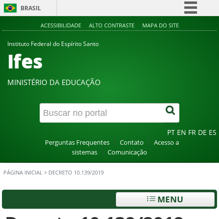
BRASIL
Simplifique!
ACESSIBILIDADE
ALTO CONTRASTE
MAPA DO SITE
Comunica BR
Instituto Federal do Espírito Santo
Ifes
Participe
Acesso à informação
MINISTÉRIO DA EDUCAÇÃO
Legislação
Canais
PT
EN
FR
DE
ES
Perguntas Frequentes
Contato
Acesso a
sistemas
Comunicação
PÁGINA INICIAL
>
DECRETO 10.139/2019
MENU