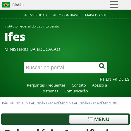
BRASIL
Simplifique!
ACESSIBILIDADE
ALTO CONTRASTE
MAPA DO SITE
Comunica BR
Instituto Federal do Espírito Santo
Ifes
Participe
Acesso à informação
MINISTÉRIO DA EDUCAÇÃO
Legislação
Canais
PT
EN
FR
DE
ES
Perguntas Frequentes
Contato
Acesso a
sistemas
Comunicação
PÁGINA INICIAL
>
CALENDÁRIO ACADÊMICO
>
CALENDÁRIO ACADÊMICO 2016
MENU