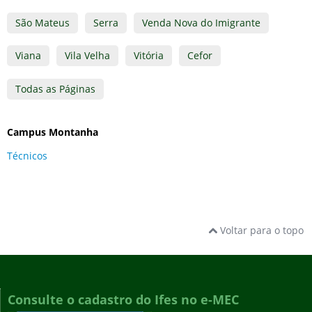
São Mateus
Serra
Venda Nova do Imigrante
Viana
Vila Velha
Vitória
Cefor
Todas as Páginas
Campus Montanha
Técnicos
Voltar para o topo
Consulte o cadastro do Ifes no e-MEC