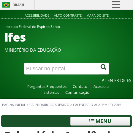
BRASIL
Simplifique!
ACESSIBILIDADE
ALTO CONTRASTE
MAPA DO SITE
Comunica BR
Instituto Federal do Espírito Santo
Ifes
Participe
Acesso à informação
MINISTÉRIO DA EDUCAÇÃO
Legislação
Canais
PT
EN
FR
DE
ES
Perguntas Frequentes
Contato
Acesso a
sistemas
Comunicação
PÁGINA INICIAL
>
CALENDÁRIO ACADÊMICO
>
CALENDÁRIO ACADÊMICO 2016
MENU