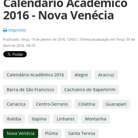
Calendário Acadêmico
2016 - Nova Venécia
Imprimir
Publicado: Terça, 19 de Janeiro de 2016, 12h02
|
Última atualização em Terça, 03 de
Abril de 2018, 16h19
Calendário Acadêmico 2016
Alegre
Aracruz
Barra de São Francisco
Cachoeiro de Itapemirim
Cariacica
Centro-Serrano
Colatina
Guarapari
Ibatiba
Itapina
Linhares
Montanha
Nova Venécia
Piúma
Santa Teresa