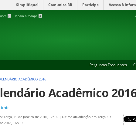
Simplifique!
Comunica BR
Participe
Acesso à infor
 busca
3
Ir para o rodapé
4
Perguntas Frequentes
C
ALENDÁRIO ACADÊMICO 2016
lendário Acadêmico 2016 
imir
o: Terça, 19 de Janeiro de 2016, 12h02
|
Última atualização em Terça, 03
 de 2018, 16h19