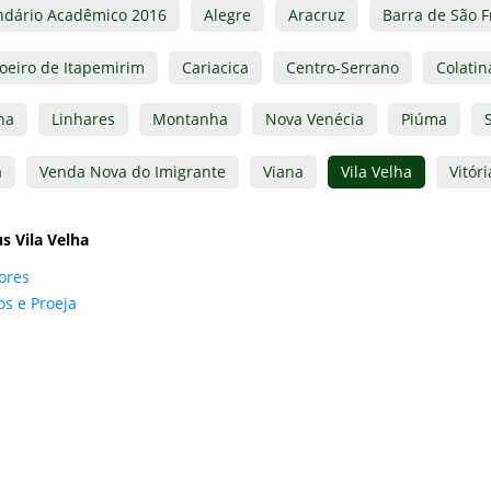
ndário Acadêmico 2016
Alegre
Aracruz
Barra de São F
oeiro de Itapemirim
Cariacica
Centro-Serrano
Colatin
na
Linhares
Montanha
Nova Venécia
Piúma
a
Venda Nova do Imigrante
Viana
Vila Velha
Vitóri
 Vila Velha
ores
os e Proeja