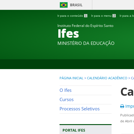
BRASIL
Ir para o conteúdo
1
Ir para o menu
2
Ir para a
Instituto Federal do Espírito Santo
Ifes
MINISTÉRIO DA EDUCAÇÃO
PÁGINA INICIAL
>
CALENDÁRIO ACADÊMICO
>
C
Ca
O Ifes
Cursos
Impr
Processos Seletivos
Publicad
de Abril
PORTAL IFES