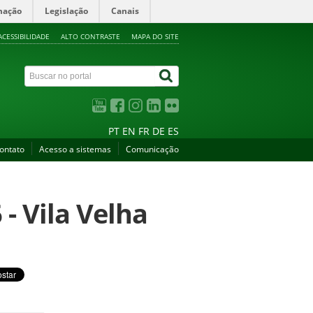
mação
Legislação
Canais
ACESSIBILIDADE
ALTO CONTRASTE
MAPA DO SITE
PT
EN
FR
DE
ES
ontato
Acesso a sistemas
Comunicação
- Vila Velha