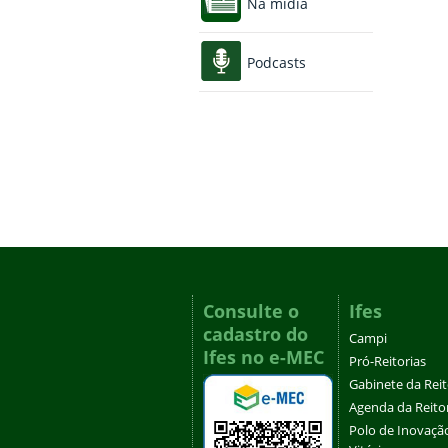
Na mídia
Podcasts
Consulte o
Ifes
cadastro do
Campi
Ifes no e-MEC
Pró-Reitorias
Gabinete da Rei
Agenda da Reito
Polo de Inovaçã