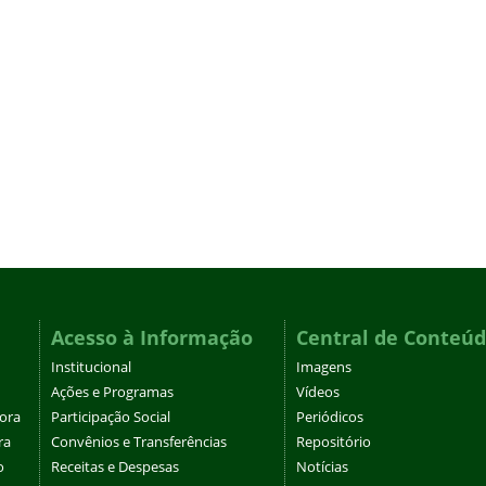
Acesso à Informação
Central de Conteú
Institucional
Imagens
Ações e Programas
Vídeos
tora
Participação Social
Periódicos
ra
Convênios e Transferências
Repositório
o
Receitas e Despesas
Notícias