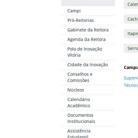
Cale
Campi
Cach
Pró-Reitorias
Gabinete da Reitora
Itapi
Agenda da Reitora
Serr
Polo de Inovação
Vitória
Cidade da Inovação
Campus
Conselhos e
Superi
Comissões
Técnic
Núcleos
Calendário
Acadêmico
Documentos
Institucionais
Assistência
Estudantil