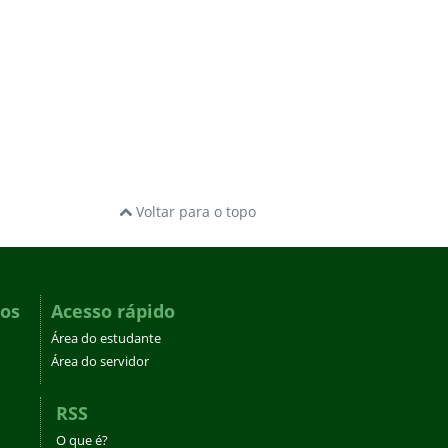
Voltar para o topo
dos
Acesso rápido
Área do estudante
Área do servidor
RSS
O que é?