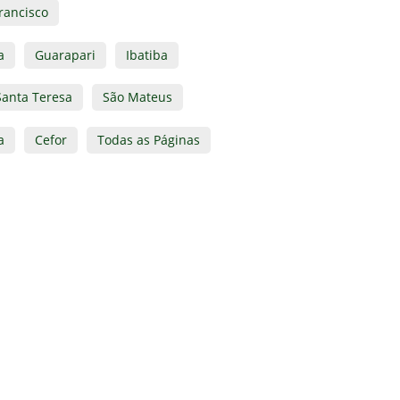
rancisco
a
Guarapari
Ibatiba
Santa Teresa
São Mateus
a
Cefor
Todas as Páginas