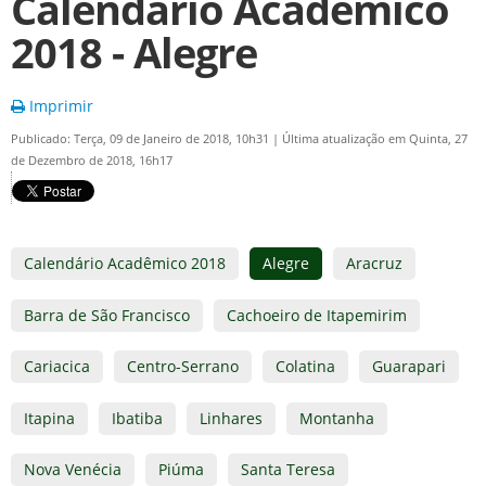
Calendário Acadêmico
2018 - Alegre
Imprimir
Publicado: Terça, 09 de Janeiro de 2018, 10h31
|
Última atualização em Quinta, 27
de Dezembro de 2018, 16h17
Calendário Acadêmico 2018
Alegre
Aracruz
Barra de São Francisco
Cachoeiro de Itapemirim
Cariacica
Centro-Serrano
Colatina
Guarapari
Itapina
Ibatiba
Linhares
Montanha
Nova Venécia
Piúma
Santa Teresa