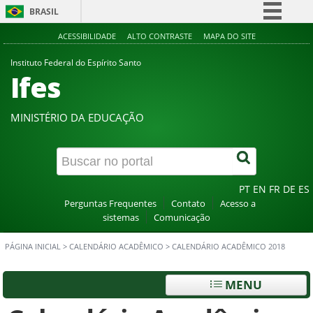
BRASIL
Simplifique!
ACESSIBILIDADE
ALTO CONTRASTE
MAPA DO SITE
Comunica BR
Instituto Federal do Espírito Santo
Ifes
Participe
Acesso à informação
MINISTÉRIO DA EDUCAÇÃO
Legislação
Canais
PT
EN
FR
DE
ES
Perguntas Frequentes
Contato
Acesso a
sistemas
Comunicação
PÁGINA INICIAL
>
CALENDÁRIO ACADÊMICO
>
CALENDÁRIO ACADÊMICO 2018
MENU