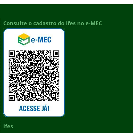
Consulte o cadastro do Ifes no e-MEC
Ifes