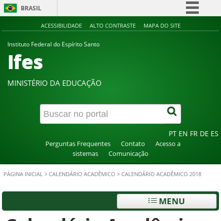
BRASIL
Simplifique!
ACESSIBILIDADE
ALTO CONTRASTE
MAPA DO SITE
Comunica BR
Instituto Federal do Espírito Santo
Ifes
Participe
Acesso à informação
MINISTÉRIO DA EDUCAÇÃO
Legislação
Canais
PT
EN
FR
DE
ES
Perguntas Frequentes
Contato
Acesso a
sistemas
Comunicação
PÁGINA INICIAL
>
CALENDÁRIO ACADÊMICO
>
CALENDÁRIO ACADÊMICO 2018
MENU