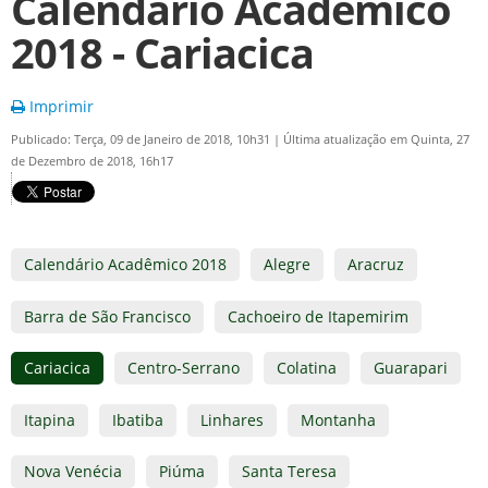
Calendário Acadêmico
2018 - Cariacica
Imprimir
Publicado: Terça, 09 de Janeiro de 2018, 10h31
|
Última atualização em Quinta, 27
de Dezembro de 2018, 16h17
Calendário Acadêmico 2018
Alegre
Aracruz
Barra de São Francisco
Cachoeiro de Itapemirim
Cariacica
Centro-Serrano
Colatina
Guarapari
Itapina
Ibatiba
Linhares
Montanha
Nova Venécia
Piúma
Santa Teresa