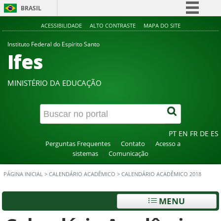
BRASIL
Simplifique!
ACESSIBILIDADE
ALTO CONTRASTE
MAPA DO SITE
Comunica BR
Instituto Federal do Espírito Santo
Ifes
Participe
Acesso à informação
MINISTÉRIO DA EDUCAÇÃO
Legislação
Canais
PT
EN
FR
DE
ES
Perguntas Frequentes
Contato
Acesso a
sistemas
Comunicação
PÁGINA INICIAL
>
CALENDÁRIO ACADÊMICO
>
CALENDÁRIO ACADÊMICO 2018
MENU