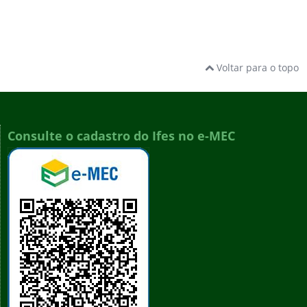
Voltar para o topo
Consulte o cadastro do Ifes no e-MEC