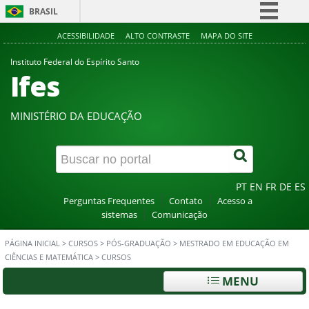
BRASIL
Simplifique!
ACESSIBILIDADE
ALTO CONTRASTE
MAPA DO SITE
Comunica BR
Instituto Federal do Espírito Santo
Ifes
Participe
Acesso à informação
MINISTÉRIO DA EDUCAÇÃO
Legislação
Canais
PT
EN
FR
DE
ES
Perguntas Frequentes
Contato
Acesso a
sistemas
Comunicação
PÁGINA INICIAL
>
CURSOS
>
PÓS-GRADUAÇÃO
>
MESTRADO EM EDUCAÇÃO EM
CIÊNCIAS E MATEMÁTICA
>
CURSOS
MENU