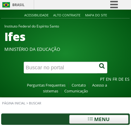
BRASIL
Simplifique!
ACESSIBILIDADE
ALTO CONTRASTE
MAPA DO SITE
Comunica BR
Instituto Federal do Espírito Santo
Ifes
Participe
Acesso à informação
MINISTÉRIO DA EDUCAÇÃO
Legislação
Canais
PT
EN
FR
DE
ES
Perguntas Frequentes
Contato
Acesso a
sistemas
Comunicação
PÁGINA INICIAL
>
BUSCAR
MENU