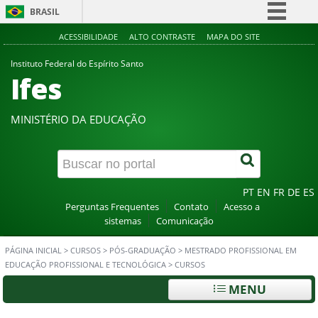
BRASIL
Simplifique!
ACESSIBILIDADE
ALTO CONTRASTE
MAPA DO SITE
Comunica BR
Instituto Federal do Espírito Santo
Ifes
Participe
Acesso à informação
MINISTÉRIO DA EDUCAÇÃO
Legislação
Canais
PT
EN
FR
DE
ES
Perguntas Frequentes
Contato
Acesso a
sistemas
Comunicação
PÁGINA INICIAL
>
CURSOS
>
PÓS-GRADUAÇÃO
>
MESTRADO PROFISSIONAL EM
EDUCAÇÃO PROFISSIONAL E TECNOLÓGICA
>
CURSOS
MENU