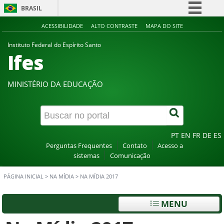
BRASIL
Simplifique!
ACESSIBILIDADE
ALTO CONTRASTE
MAPA DO SITE
Comunica BR
Instituto Federal do Espírito Santo
Ifes
Participe
Acesso à informação
MINISTÉRIO DA EDUCAÇÃO
Legislação
Canais
PT
EN
FR
DE
ES
Perguntas Frequentes
Contato
Acesso a
sistemas
Comunicação
PÁGINA INICIAL
>
NA MÍDIA
>
NA MÍDIA 2017
MENU