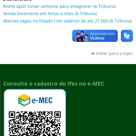
Morte após tomar semente para emagrecer (A Tribuna)
Venda livremente em feiras e sites (A Tribuna)
Abertas vagas no Estado com salários de até 27.500 (A Tribuna)
Voltar para o topo
Consulte o cadastro do Ifes no e-MEC