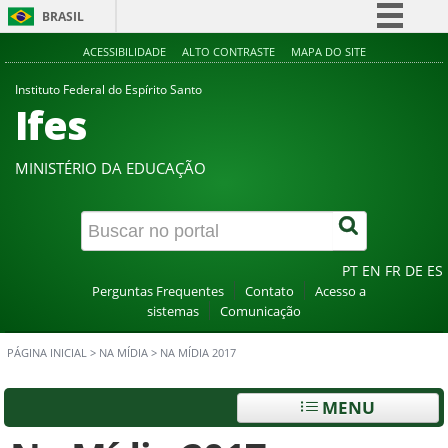
BRASIL
Simplifique!
ACESSIBILIDADE
ALTO CONTRASTE
MAPA DO SITE
Comunica BR
Instituto Federal do Espírito Santo
Ifes
Participe
Acesso à informação
MINISTÉRIO DA EDUCAÇÃO
Legislação
Canais
PT
EN
FR
DE
ES
Perguntas Frequentes
Contato
Acesso a
sistemas
Comunicação
PÁGINA INICIAL
>
NA MÍDIA
>
NA MÍDIA 2017
MENU