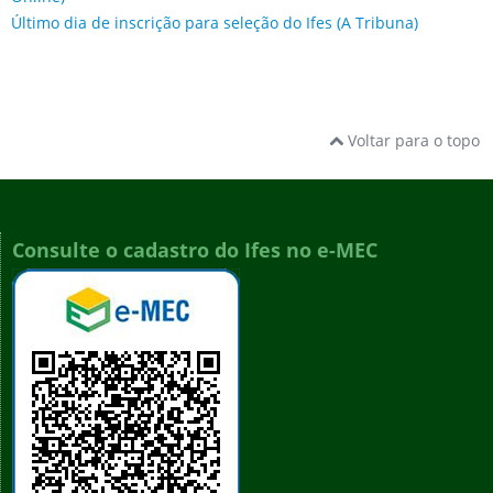
Último dia de inscrição para seleção do Ifes (A Tribuna)
Voltar para o topo
Consulte o cadastro do Ifes no e-MEC