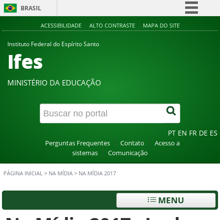
BRASIL
Simplifique!
ACESSIBILIDADE
ALTO CONTRASTE
MAPA DO SITE
Comunica BR
Instituto Federal do Espírito Santo
Ifes
Participe
Acesso à informação
MINISTÉRIO DA EDUCAÇÃO
Legislação
Canais
PT
EN
FR
DE
ES
Perguntas Frequentes
Contato
Acesso a
sistemas
Comunicação
PÁGINA INICIAL
>
NA MÍDIA
>
NA MÍDIA 2017
MENU