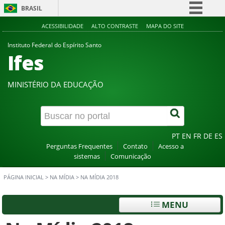
BRASIL
Simplifique!
ACESSIBILIDADE
ALTO CONTRASTE
MAPA DO SITE
Comunica BR
Instituto Federal do Espírito Santo
Ifes
Participe
Acesso à informação
MINISTÉRIO DA EDUCAÇÃO
Legislação
Canais
PT
EN
FR
DE
ES
Perguntas Frequentes
Contato
Acesso a
sistemas
Comunicação
PÁGINA INICIAL
>
NA MÍDIA
>
NA MÍDIA 2018
MENU