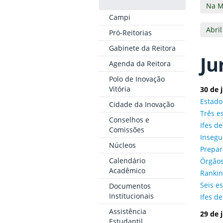
Na M
Campi
Abril
Pró-Reitorias
Gabinete da Reitora
Ju
Agenda da Reitora
Polo de Inovação
Vitória
30 de 
Estado
Cidade da Inovação
Três e
Conselhos e
Ifes de
Comissões
Insegu
Núcleos
Prepar
Calendário
Órgãos
Acadêmico
Rankin
Seis e
Documentos
Institucionais
Ifes de
Assistência
29 de 
Estudantil