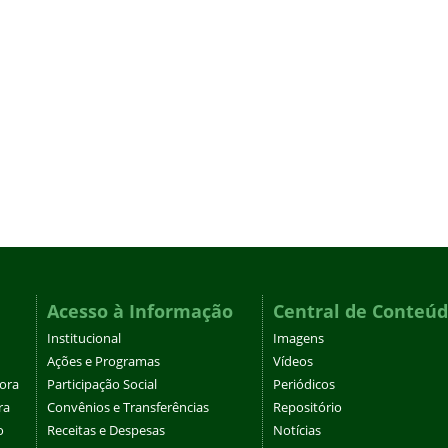
Acesso à Informação
Central de Conteú
Institucional
Imagens
Ações e Programas
Vídeos
tora
Participação Social
Periódicos
ra
Convênios e Transferências
Repositório
o
Receitas e Despesas
Notícias