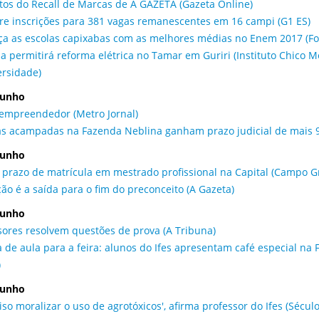
otos do Recall de Marcas de A GAZETA (Gazeta Online)
bre inscrições para 381 vagas remanescentes em 16 campi (G1 ES)
a as escolas capixabas com as melhores médias no Enem 2017 (Fol
ia permitirá reforma elétrica no Tamar em Guriri (Instituto Chico
ersidade)
junho
empreendedor (Metro Jornal)
as acampadas na Fazenda Neblina ganham prazo judicial de mais 90
junho
 prazo de matrícula em mestrado profissional na Capital (Campo 
ão é a saída para o fim do preconceito (A Gazeta)
junho
sores resolvem questões de prova (A Tribuna)
a de aula para a feira: alunos do Ifes apresentam café especial na F
)
junho
iso moralizar o uso de agrotóxicos', afirma professor do Ifes (Século