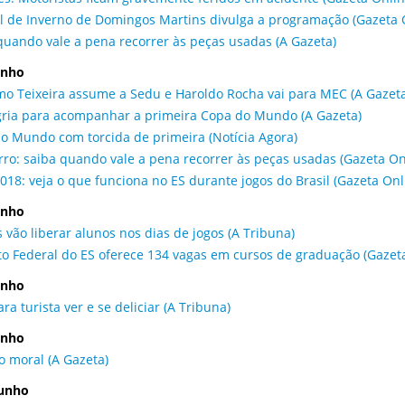
al de Inverno de Domingos Martins divulga a programação (Gazeta 
quando vale a pena recorrer às peças usadas (A Gazeta)
unho
mo Teixeira assume a Sedu e Haroldo Rocha vai para MEC (A Gazeta
gria para acompanhar a primeira Copa do Mundo (A Gazeta)
o Mundo com torcida de primeira (Notícia Agora)
rro: saiba quando vale a pena recorrer às peças usadas (Gazeta On
018: veja o que funciona no ES durante jogos do Brasil (Gazeta Onl
unho
s vão liberar alunos nos dias de jogos (A Tribuna)
uto Federal do ES oferece 134 vagas em cursos de graduação (Gazet
unho
ra turista ver e se deliciar (A Tribuna)
unho
o moral (A Gazeta)
junho