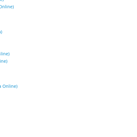
Online)
)
line)
ine)
a Online)