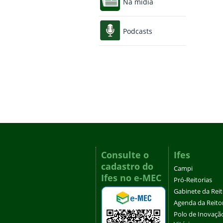
Na mídia
Podcasts
Consulte o
Ifes
cadastro do
Campi
Ifes no e-MEC
Pró-Reitorias
Gabinete da Rei
Agenda da Reito
Polo de Inovaçã