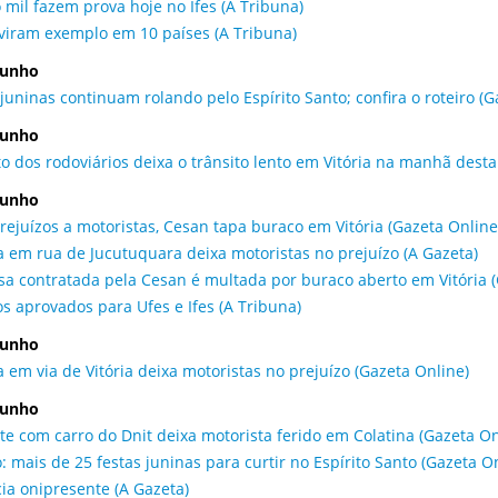
 mil fazem prova hoje no Ifes (A Tribuna)
 viram exemplo em 10 países (A Tribuna)
junho
 juninas continuam rolando pelo Espírito Santo; confira o roteiro (G
junho
to dos rodoviários deixa o trânsito lento em Vitória na manhã desta
junho
rejuízos a motoristas, Cesan tapa buraco em Vitória (Gazeta Online
a em rua de Jucutuquara deixa motoristas no prejuízo (A Gazeta)
a contratada pela Cesan é multada por buraco aberto em Vitória (
s aprovados para Ufes e Ifes (A Tribuna)
junho
a em via de Vitória deixa motoristas no prejuízo (Gazeta Online)
junho
te com carro do Dnit deixa motorista ferido em Colatina (Gazeta On
o: mais de 25 festas juninas para curtir no Espírito Santo (Gazeta O
cia onipresente (A Gazeta)