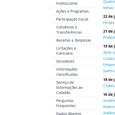
Quatro
Institucional
Ideias
Ações e Programas
22 de 
Participação Social
Festas
Convênios e
21 de 
Transferências
Protes
Receitas e Despesas
19 de 
Licitações e
Após p
Contratos
Crater
Servidores
Empres
Informações
Saem o
classificadas
18 de 
Serviço de
Crater
Informações ao
Cidadão
16 de 
Perguntas
Aciden
Frequentes
Roteir
Violên
Dados Abertos