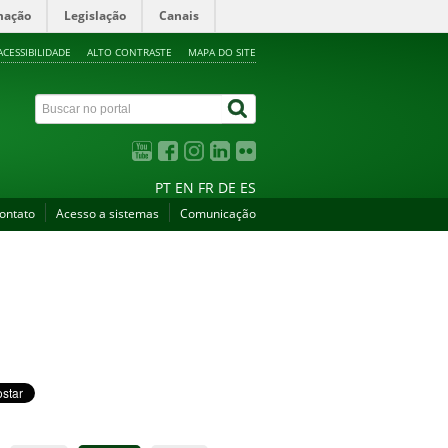
mação
Legislação
Canais
ACESSIBILIDADE
ALTO CONTRASTE
MAPA DO SITE
PT
EN
FR
DE
ES
ontato
Acesso a sistemas
Comunicação