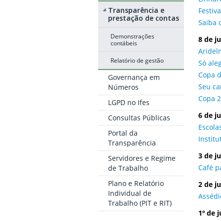
Transparência e
Festiv
prestação de contas
Saiba 
Demonstrações
8 de j
contábeis
Aridel
Relatório de gestão
Só ale
Copa d
Governança em
Seu ca
Números
Copa 2
LGPD no Ifes
6 de j
Consultas Públicas
Escola
Portal da
Instit
Transparência
3 de j
Servidores e Regime
Café pa
de Trabalho
Plano e Relatório
2 de j
Individual de
Assédi
Trabalho (PIT e RIT)
1º de 