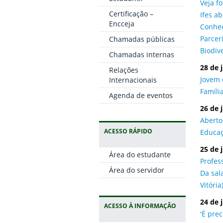
Veja f
Certificação –
Ifes a
Encceja
Conheç
Parcer
Chamadas públicas
Biodiv
Chamadas internas
28 de 
Relações
Jovem 
Internacionais
Famíli
Agenda de eventos
26 de 
Aberto
ACESSO RÁPIDO
Educaç
25 de 
Área do estudante
Profes
Área do servidor
Da sal
Vitória
24 de 
ACESSO À INFORMAÇÃO
'É prec