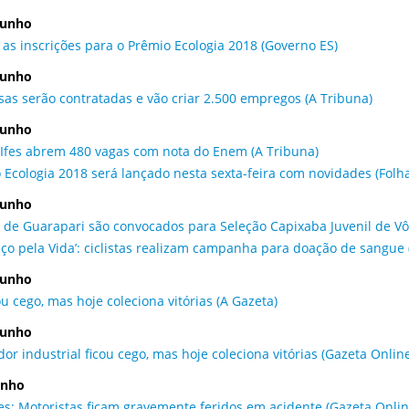
junho
 as inscrições para o Prêmio Ecologia 2018 (Governo ES)
junho
as serão contratadas e vão criar 2.500 empregos (A Tribuna)
junho
 Ifes abrem 480 vagas com nota do Enem (A Tribuna)
 Ecologia 2018 será lançado nesta sexta-feira com novidades (Folha 
junho
s de Guarapari são convocados para Seleção Capixaba Juvenil de Vôl
aço pela Vida’: ciclistas realizam campanha para doação de sangue 
junho
ou cego, mas hoje coleciona vitórias (A Gazeta)
junho
or industrial ficou cego, mas hoje coleciona vitórias (Gazeta Onlin
unho
es: Motoristas ficam gravemente feridos em acidente (Gazeta Onlin