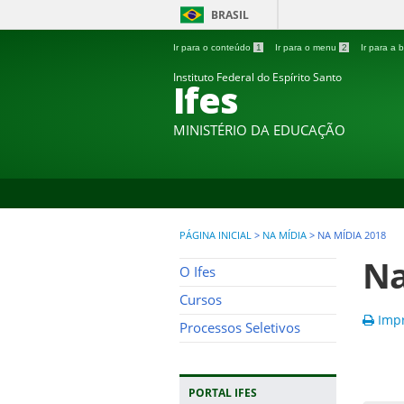
BRASIL
Ir para o conteúdo
1
Ir para o menu
2
Ir para a
Instituto Federal do Espírito Santo
Ifes
MINISTÉRIO DA EDUCAÇÃO
PÁGINA INICIAL
>
NA MÍDIA
>
NA MÍDIA 2018
Na
O Ifes
Cursos
Impr
Processos Seletivos
PORTAL IFES