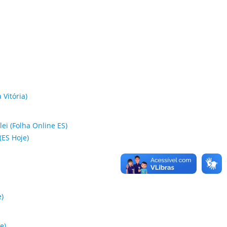
Vitória)
ei (Folha Online ES)
(ES Hoje)
e)
e)