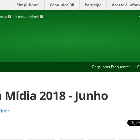
Simplifique!
Comunica BR
Participe
Acesso à infor
 busca
3
Ir para o rodapé
4
Perguntas Frequentes
C
 Mídia 2018 - Junho
imir