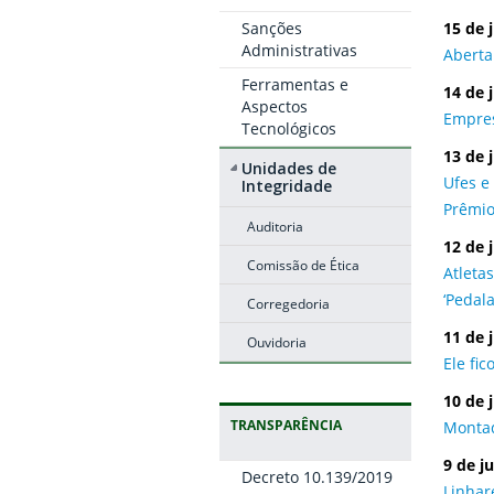
Sanções
15 de 
Administrativas
Aberta
Ferramentas e
14 de 
Aspectos
Empres
Tecnológicos
13 de 
Unidades de
Ufes e
Integridade
Prêmio
Auditoria
12 de 
Comissão de Ética
Atleta
‘Pedal
Corregedoria
11 de 
Ouvidoria
Ele fic
10 de 
TRANSPARÊNCIA
Montad
9 de j
Decreto 10.139/2019
Linhar