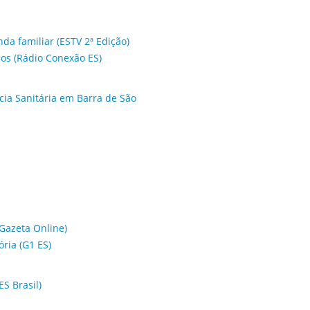
da familiar (ESTV 2ª Edição)
cos (Rádio Conexão ES)
cia Sanitária em Barra de São
Gazeta Online)
ória (G1 ES)
S Brasil)