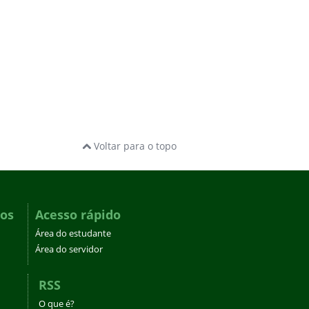
Voltar para o topo
dos
Acesso rápido
Área do estudante
Área do servidor
RSS
O que é?