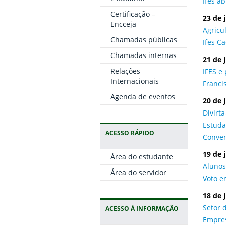
Ifes a
Certificação –
23 de 
Encceja
Agricu
Chamadas públicas
Ifes C
Chamadas internas
21 de 
Relações
IFES e
Internacionais
Francis
Agenda de eventos
20 de 
Divirta
Estuda
ACESSO RÁPIDO
Conven
19 de 
Área do estudante
Alunos
Área do servidor
Voto e
18 de 
Setor 
ACESSO À INFORMAÇÃO
Empres