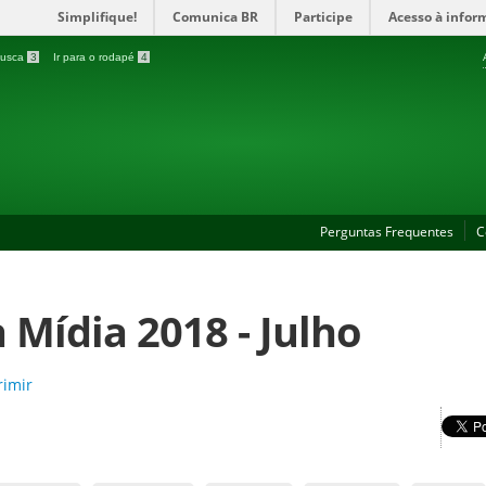
Simplifique!
Comunica BR
Participe
Acesso à infor
 busca
3
Ir para o rodapé
4
Perguntas Frequentes
C
 Mídia 2018 - Julho
imir