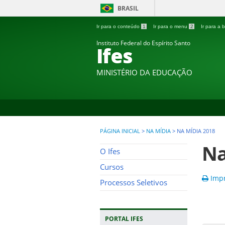
BRASIL
Ir para o conteúdo
1
Ir para o menu
2
Ir para a
Instituto Federal do Espírito Santo
Ifes
MINISTÉRIO DA EDUCAÇÃO
PÁGINA INICIAL
>
NA MÍDIA
>
NA MÍDIA 2018
Na
O Ifes
Cursos
Impr
Processos Seletivos
PORTAL IFES