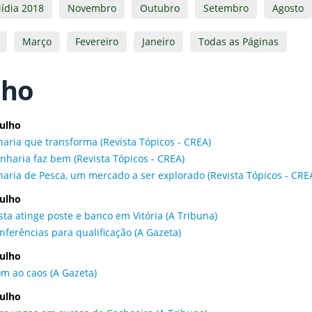
ídia 2018
Novembro
Outubro
Setembro
Agosto
Março
Fevereiro
Janeiro
Todas as Páginas
lho
julho
aria que transforma (Revista Tópicos - CREA)
nharia faz bem (Revista Tópicos - CREA)
aria de Pesca, um mercado a ser explorado (Revista Tópicos - CRE
julho
sta atinge poste e banco em Vitória (A Tribuna)
ferências para qualificação (A Gazeta)
julho
m ao caos (A Gazeta)
julho