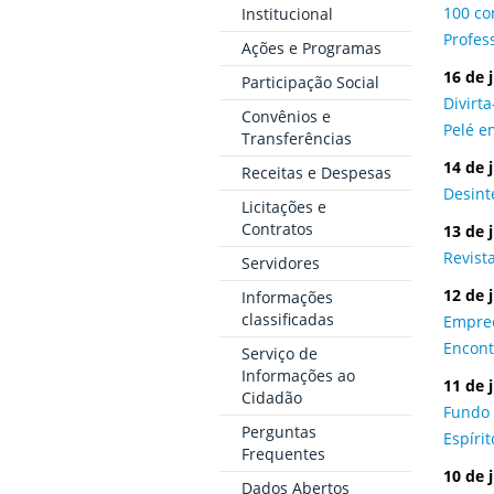
100 co
Institucional
Profes
Ações e Programas
16 de 
Participação Social
Divirta
Convênios e
Pelé e
Transferências
14 de 
Receitas e Despesas
Desint
Licitações e
Contratos
13 de 
Revist
Servidores
12 de 
Informações
classificadas
Empree
Encont
Serviço de
Informações ao
11 de 
Cidadão
Fundo 
Perguntas
Espíri
Frequentes
10 de 
Dados Abertos