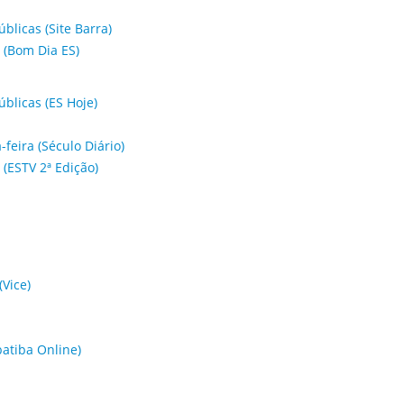
licas (Site Barra)
s (Bom Dia ES)
blicas (ES Hoje)
-feira (Século Diário)
 (ESTV 2ª Edição)
(Vice)
batiba Online)