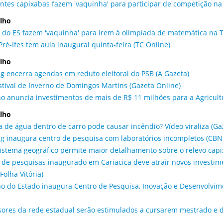
ntes capixabas fazem 'vaquinha' para participar de competição na T
ulho
 do ES fazem 'vaquinha' para irem à olimpíada de matemática na T
Pré-Ifes tem aula inaugural quinta-feira (TC Online)
ulho
g encerra agendas em reduto eleitoral do PSB (A Gazeta)
stival de Inverno de Domingos Martins (Gazeta Online)
o anuncia investimentos de mais de R$ 11 milhões para a Agricultu
ulho
a de água dentro de carro pode causar incêndio? Vídeo viraliza (Ga
g inaugura centro de pesquisa com laboratórios incompletos (CBN 
istema geográfico permite maior detalhamento sobre o relevo capi
 de pesquisas inaugurado em Cariacica deve atrair novos investime
Folha Vitória)
o do Estado inaugura Centro de Pesquisa, Inovação e Desenvolvimen
sores da rede estadual serão estimulados a cursarem mestrado e 