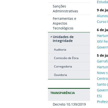
Estuda
Sanções
9 de j
Administrativas
Alunos
Ferramentas e
Curso 
Aspectos
Tecnológicos
6 de j
Hartun
Unidades de
Integridade
XXV Fe
Govern
Auditoria
5 de j
Comissão de Ética
Garraf
Corregedoria
Hartun
Novo s
Ouvidoria
Centro
Santo (
Govern
TRANSPARÊNCIA
ES)
Profes
Decreto 10.139/2019