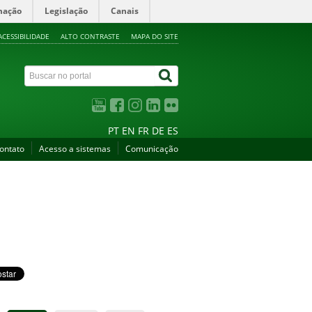
mação
Legislação
Canais
ACESSIBILIDADE
ALTO CONTRASTE
MAPA DO SITE
PT
EN
FR
DE
ES
ontato
Acesso a sistemas
Comunicação