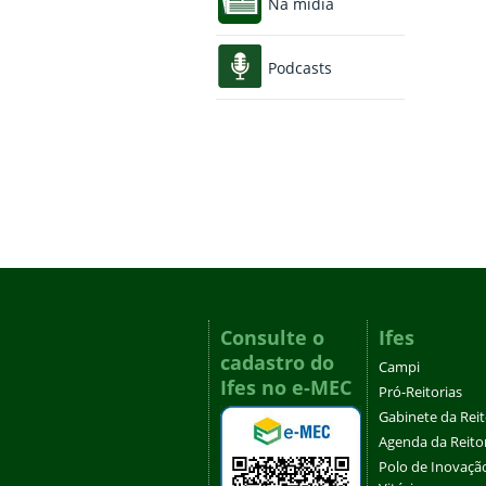
Na mídia
Podcasts
Consulte o
Ifes
cadastro do
Campi
Ifes no e-MEC
Pró-Reitorias
Gabinete da Rei
Agenda da Reito
Polo de Inovaçã