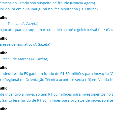
ntratos do Estado sob suspeita de fraude (Notícia Agora)
sor do Irã em aula inaugural no Ifes Montanha (TC Online)
julho
-se - Festival (A Gazeta)
m Jucutuquara: craque marcou e deixou até o goleiro rival feliz (Ga
julho
eresse democrático (A Gazeta)
julho
a Recall de Marcas (A Gazeta)
julho
ndedores do ES ganham fundo de R$ 80 milhões para inovação (G
ro Regional de Orientação Técnica acontece sexta (13) em Venda No
julho
de incentivo à inovação tem R$ 80 milhões para investimentos no ES
to Santo terá fundo de R$ 80 milhões para projetos de inovação e te
julho