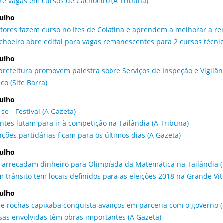
bre vagas em cursos de Cachoeiro (A Tribuna)
julho
ltores fazem curso no Ifes de Colatina e aprendem a melhorar a ren
achoeiro abre edital para vagas remanescentes para 2 cursos técni
julho
 prefeitura promovem palestra sobre Serviços de Inspeção e Vigilân
co (Site Barra)
julho
-se - Festival (A Gazeta)
ntes lutam para ir à competição na Tailândia (A Tribuna)
ções partidárias ficam para os últimos dias (A Gazeta)
julho
 arrecadam dinheiro para Olimpíada da Matemática na Tailândia (
m trânsito tem locais definidos para as eleições 2018 na Grande Vit
julho
de rochas capixaba conquista avanços em parceria com o governo (E
as envolvidas têm obras importantes (A Gazeta)