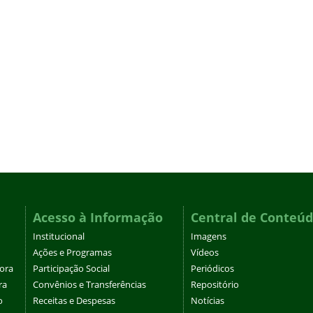
Acesso à Informação
Central de Conteú
Institucional
Imagens
Ações e Programas
Vídeos
tora
Participação Social
Periódicos
ra
Convênios e Transferências
Repositório
o
Receitas e Despesas
Notícias