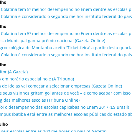
ulho
e Colatina tem 5º melhor desempenho no Enem dentre as escolas púb
e Colatina é considerado o segundo melhor instituto federal do paí
ulho
e Colatina tem 5º melhor desempenho no Enem dentre as escolas pú
teca Municipal ganha prêmio nacional (Gazeta Online)
groecológica de Montanha aceita 'Ticket-feira' a partir desta quarta
e Colatina é considerado o segundo melhor instituto federal do país
ulho
eitor (A Gazeta)
 em horário especial hoje (A Tribuna)
a de Ideias vai começar a selecionar empresas (Gazeta Online)
e seus vizinhos gritam gol antes de você – e como acabar com isso 
g das melhores escolas (Tribuna Online)
oi o desempenho das escolas capixabas no Enem 2017 (ES Brasil)
ampus Ibatiba está entre as melhores escolas públicas do estado (I
julho
 seis escolas entre as 100 melhores do país (A Gazeta)