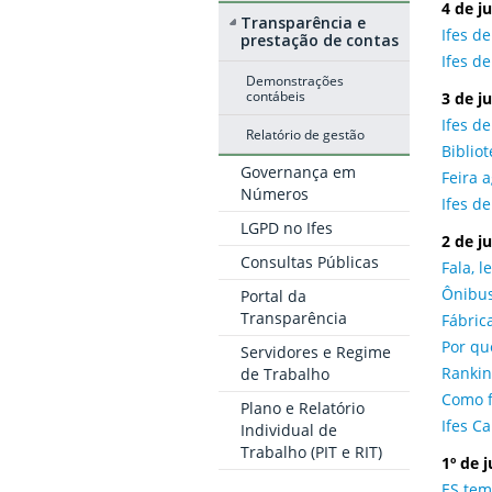
4 de j
Transparência e
Ifes d
prestação de contas
Ifes d
Demonstrações
contábeis
3 de j
Ifes d
Relatório de gestão
Biblio
Governança em
Feira a
Números
Ifes d
LGPD no Ifes
2 de j
Consultas Públicas
Fala, l
Ônibus
Portal da
Transparência
Fábric
Por qu
Servidores e Regime
Rankin
de Trabalho
Como f
Plano e Relatório
Ifes C
Individual de
Trabalho (PIT e RIT)
1º de 
ES tem