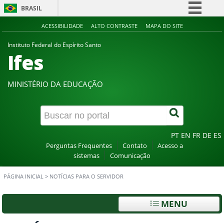
BRASIL
Simplifique!
ACESSIBILIDADE
ALTO CONTRASTE
MAPA DO SITE
Comunica BR
Instituto Federal do Espírito Santo
Ifes
Participe
Acesso à informação
MINISTÉRIO DA EDUCAÇÃO
Legislação
Canais
PT
EN
FR
DE
ES
Perguntas Frequentes
Contato
Acesso a
sistemas
Comunicação
PÁGINA INICIAL
>
NOTÍCIAS PARA O SERVIDOR
MENU