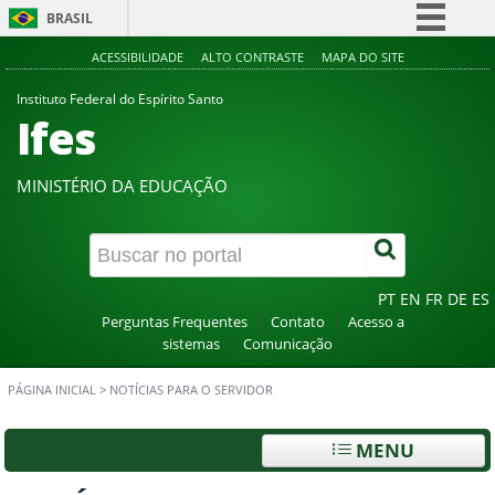
BRASIL
Simplifique!
ACESSIBILIDADE
ALTO CONTRASTE
MAPA DO SITE
Comunica BR
Instituto Federal do Espírito Santo
Ifes
Participe
Acesso à informação
MINISTÉRIO DA EDUCAÇÃO
Legislação
Canais
PT
EN
FR
DE
ES
Perguntas Frequentes
Contato
Acesso a
sistemas
Comunicação
PÁGINA INICIAL
>
NOTÍCIAS PARA O SERVIDOR
MENU