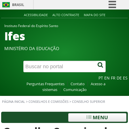
BRASIL
Simplifique!
ACESSIBILIDADE
ALTO CONTRASTE
MAPA DO SITE
Comunica BR
Instituto Federal do Espírito Santo
Ifes
Participe
Acesso à informação
MINISTÉRIO DA EDUCAÇÃO
Legislação
Canais
PT
EN
FR
DE
ES
Perguntas Frequentes
Contato
Acesso a
sistemas
Comunicação
PÁGINA INICIAL
>
CONSELHOS E COMISSÕES
>
CONSELHO SUPERIOR
MENU