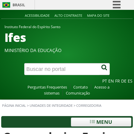
BRASIL
Simplifique!
ACESSIBILIDADE
ALTO CONTRASTE
MAPA DO SITE
Comunica BR
Instituto Federal do Espírito Santo
Ifes
Participe
Acesso à informação
MINISTÉRIO DA EDUCAÇÃO
Legislação
Canais
PT
EN
FR
DE
ES
Perguntas Frequentes
Contato
Acesso a
sistemas
Comunicação
PÁGINA INICIAL
>
UNIDADES DE INTEGRIDADE
>
CORREGEDORIA
MENU