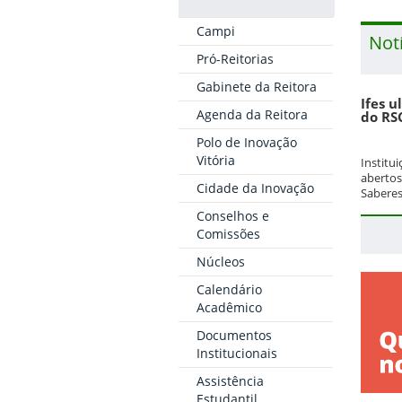
Campi
Not
Pró-Reitorias
Gabinete da Reitora
Ifes u
Agenda da Reitora
do RS
Polo de Inovação
Vitória
Institu
abertos
Cidade da Inovação
Saberes
Conselhos e
Comissões
Núcleos
Calendário
Acadêmico
Documentos
Institucionais
Assistência
Estudantil