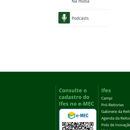
Na mídia
Podcasts
Consulte o
Ifes
cadastro do
Campi
Ifes no e-MEC
Pró-Reitorias
Gabinete da Rei
Agenda da Reito
Polo de Inovaçã