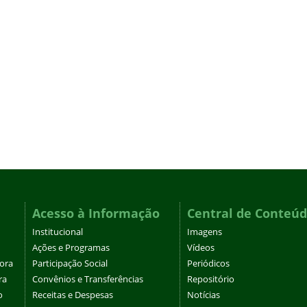
Acesso à Informação
Central de Conteú
Institucional
Imagens
Ações e Programas
Vídeos
tora
Participação Social
Periódicos
ra
Convênios e Transferências
Repositório
o
Receitas e Despesas
Notícias