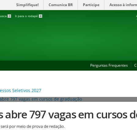
Simplifique!
Comunica BR
Participe
Acesso à infor
 busca
3
Ir para o rodapé
4
Perguntas Frequentes
C
es abre 797 vagas em cursos 
 será por meio de prova de redação.