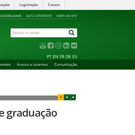
mação
Legislação
Canais
ACESSIBILIDADE
ALTO CONTRASTE
MAPA DO SITE
PT
EN
FR
DE
ES
ontato
Acesso a sistemas
Comunicação
de graduação