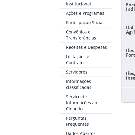
Institucional
Enc
Ind
Ações e Programas
Participação Social
Ifa
Convênios e
Agr
Transferências
Receitas e Despesas
Ife
For
Licitações e
Contratos
Servidores
Ife
ins
Informações
classificadas
Serviço de
Informações ao
Cidadão
Perguntas
Frequentes
Dados Abertos