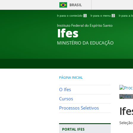
BRASIL
Ir para o conteúdo
1
Ir para o menu
2
Ir para a
Instituto Federal do Espírito Santo
Ifes
MINISTÉRIO DA EDUCAÇÃO
PÁGINA INICIAL
O Ifes
Cursos
If
Processos Seletivos
Seleção
PORTAL IFES