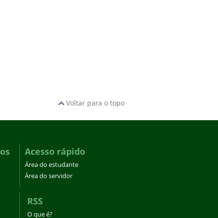
Voltar para o topo
dos
Acesso rápido
Área do estudante
Área do servidor
RSS
O que é?