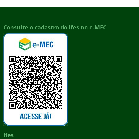
Consulte o cadastro do Ifes no e-MEC
Ifes