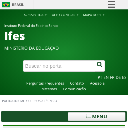
BRASIL
Simplifique!
ACESSIBILIDADE
ALTO CONTRASTE
MAPA DO SITE
Comunica BR
Instituto Federal do Espírito Santo
Ifes
Participe
Acesso à informação
MINISTÉRIO DA EDUCAÇÃO
Legislação
Canais
PT
EN
FR
DE
ES
Perguntas Frequentes
Contato
Acesso a
sistemas
Comunicação
PÁGINA INICIAL
>
CURSOS
>
TÉCNICO
MENU