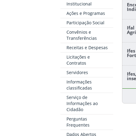
Institucional
Enc
Ind
Ações e Programas
Participação Social
Ifa
Convênios e
Agr
Transferências
Receitas e Despesas
Ife
For
Licitações e
Contratos
Servidores
Ife
ins
Informações
classificadas
Serviço de
Informações ao
Cidadão
Perguntas
Frequentes
Dados Abertos