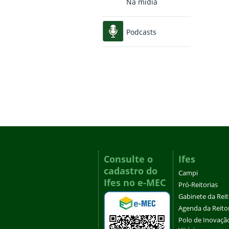
Na mídia
Podcasts
Consulte o
Ifes
cadastro do
Campi
Ifes no e-MEC
Pró-Reitorias
Gabinete da Rei
Agenda da Reito
Polo de Inovaçã