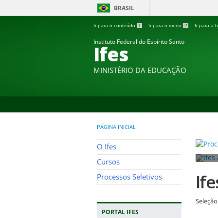
BRASIL
Ir para o conteúdo
1
Ir para o menu
2
Ir para a
Instituto Federal do Espírito Santo
Ifes
MINISTÉRIO DA EDUCAÇÃO
PÁGINA INICIAL
O Ifes
Cursos
If
Processos Seletivos
Seleção
PORTAL IFES