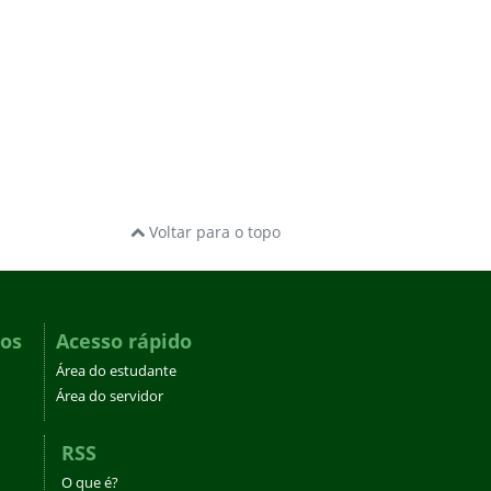
Voltar para o topo
dos
Acesso rápido
Área do estudante
Área do servidor
RSS
O que é?