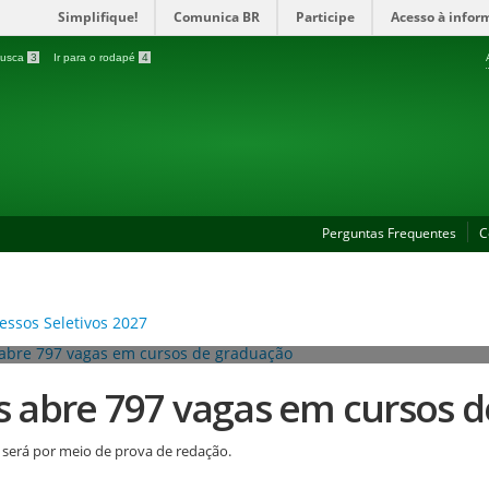
Simplifique!
Comunica BR
Participe
Acesso à infor
 busca
3
Ir para o rodapé
4
Perguntas Frequentes
C
es abre 797 vagas em cursos 
 será por meio de prova de redação.