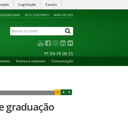
mação
Legislação
Canais
ACESSIBILIDADE
ALTO CONTRASTE
MAPA DO SITE
PT
EN
FR
DE
ES
ontato
Acesso a sistemas
Comunicação
de graduação