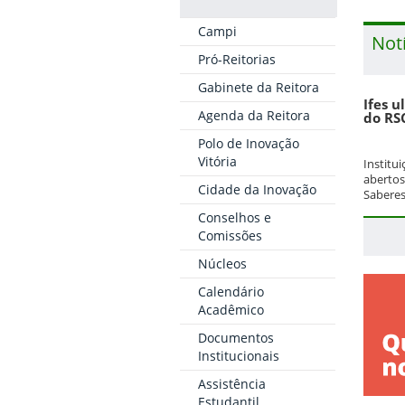
Campi
Not
Pró-Reitorias
Gabinete da Reitora
Ifes u
Agenda da Reitora
do RS
Polo de Inovação
Vitória
Institu
abertos
Cidade da Inovação
Saberes
Conselhos e
Comissões
Núcleos
Calendário
Acadêmico
Documentos
Institucionais
Assistência
Estudantil