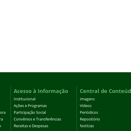
Acesso à Informação
Central de Conteú
Institucional
Imagens
Ações e Programas
Vídeos
tora
Participação Social
Periódicos
ra
Convênios e Transferências
Repositório
o
Receitas e Despesas
Notícias