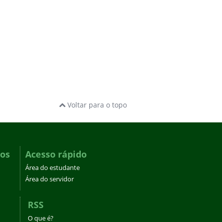
Voltar para o topo
dos
Acesso rápido
Área do estudante
Área do servidor
RSS
O que é?