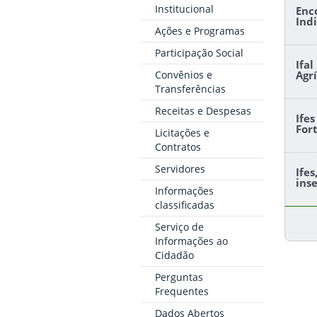
Institucional
Enc
Ind
Ações e Programas
Participação Social
Ifa
Convênios e
Agr
Transferências
Receitas e Despesas
Ife
For
Licitações e
Contratos
Servidores
Ife
ins
Informações
classificadas
Serviço de
Informações ao
Cidadão
Perguntas
Frequentes
Dados Abertos