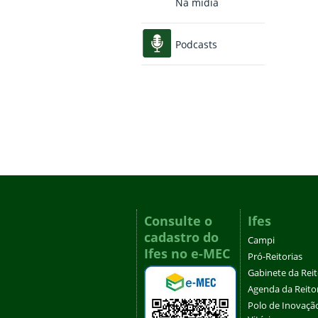
Na mídia
Podcasts
Consulte o
Ifes
cadastro do
Campi
Ifes no e-MEC
Pró-Reitorias
Gabinete da Rei
Agenda da Reito
Polo de Inovaçã