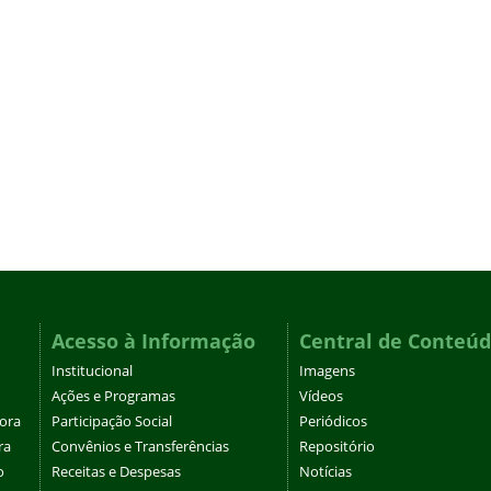
Acesso à Informação
Central de Conteú
Institucional
Imagens
Ações e Programas
Vídeos
tora
Participação Social
Periódicos
ra
Convênios e Transferências
Repositório
o
Receitas e Despesas
Notícias