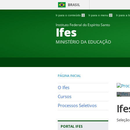
BRASIL
Ir para o conteúdo
1
Ir para o menu
2
Ir para a
Instituto Federal do Espírito Santo
Ifes
MINISTÉRIO DA EDUCAÇÃO
PÁGINA INICIAL
O Ifes
Cursos
If
Processos Seletivos
Seleção
PORTAL IFES