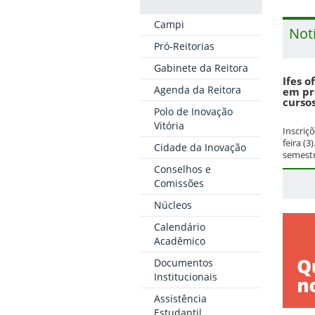
Campi
Not
Pró-Reitorias
Gabinete da Reitora
Ifes o
Agenda da Reitora
em pr
cursos
Polo de Inovação
Vitória
Inscriç
feira (3
Cidade da Inovação
semestr
Conselhos e
Comissões
Núcleos
Calendário
Acadêmico
Documentos
Institucionais
Assistência
Estudantil