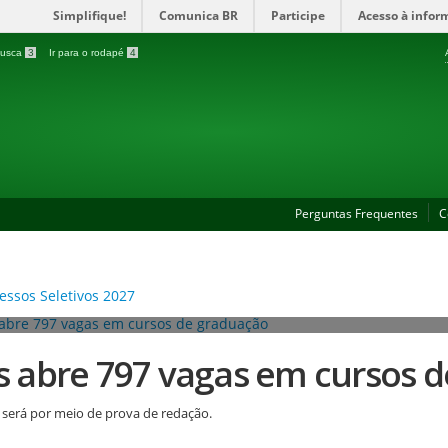
Simplifique!
Comunica BR
Participe
Acesso à infor
 busca
3
Ir para o rodapé
4
Perguntas Frequentes
C
es abre 797 vagas em cursos 
 será por meio de prova de redação.