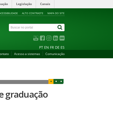
mação
Legislação
Canais
ACESSIBILIDADE
ALTO CONTRASTE
MAPA DO SITE
PT
EN
FR
DE
ES
ontato
Acesso a sistemas
Comunicação
de graduação