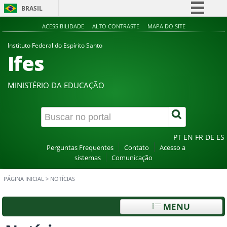
BRASIL
Simplifique!
ACESSIBILIDADE
ALTO CONTRASTE
MAPA DO SITE
Comunica BR
Instituto Federal do Espírito Santo
Ifes
Participe
Acesso à informação
MINISTÉRIO DA EDUCAÇÃO
Legislação
Canais
PT
EN
FR
DE
ES
Perguntas Frequentes
Contato
Acesso a
sistemas
Comunicação
PÁGINA INICIAL
>
NOTÍCIAS
MENU