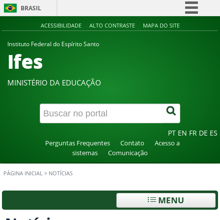
BRASIL
Simplifique!
ACESSIBILIDADE
ALTO CONTRASTE
MAPA DO SITE
Comunica BR
Instituto Federal do Espírito Santo
Ifes
Participe
Acesso à informação
MINISTÉRIO DA EDUCAÇÃO
Legislação
Canais
PT
EN
FR
DE
ES
Perguntas Frequentes
Contato
Acesso a
sistemas
Comunicação
PÁGINA INICIAL
>
NOTÍCIAS
MENU