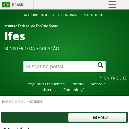
BRASIL
Simplifique!
ACESSIBILIDADE
ALTO CONTRASTE
MAPA DO SITE
Comunica BR
Instituto Federal do Espírito Santo
Ifes
Participe
Acesso à informação
MINISTÉRIO DA EDUCAÇÃO
Legislação
Canais
PT
EN
FR
DE
ES
Perguntas Frequentes
Contato
Acesso a
sistemas
Comunicação
PÁGINA INICIAL
>
NOTÍCIAS
MENU